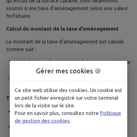
qu'exclus de la surface taxable, sont néanmoins
soumis à une taxe d’aménagement selon une valeur
forfaitaire.
Calcul du montant de la taxe d’aménagement
Le montant de la taxe d’aménagement est calculé
comme suit :
Multiplier la surface taxable de la construction par
la valeur annuelle au m².
Gérer mes cookies 🍪
Multiplier ensuite ce résultat par le taux fixé par
la collectivité territoriale.
Ce site web utilise des cookies. Un cookie est
un petit fichier enregistré sur votre terminal
Tarifs applicables :
lors de la visite sur le site.
La
commune de Lantéfontaine
n'a pas instauré
Pour en savoir plus, consultez notre
Politique
de taxe d'aménagement.
de gestion des cookies
.
La
taxe départementale
est de
1,9 %
.