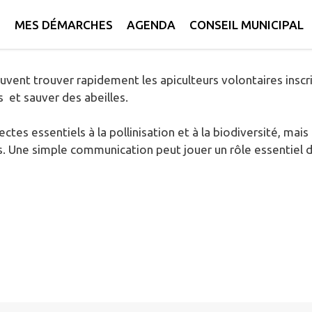
ateformes pour la récupération des essaims et la sauvegard
E
MES DÉMARCHES
AGENDA
CONSEIL MUNICIPAL
écouvrant un essaim d’abeilles et des apiculteurs à proximi
 peuvent trouver rapidement les apiculteurs volontaires ins
 et sauver des abeilles.
ctes essentiels à la pollinisation et à la biodiversité, ma
. Une simple communication peut jouer un rôle essentiel da