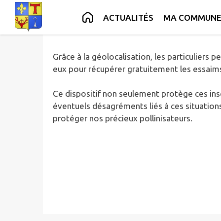
Le site
www.sos-essaim.com
est une des pl
Contenu
Menu
Recherche
Pied de page
ACTUALITÉS
MA COMMUN
SOS Essaim met en relation les particuliers d
Grâce à la géolocalisation, les particuliers
eux pour récupérer gratuitement les essaims
Ce dispositif non seulement protège ces inse
éventuels désagréments liés à ces situations
protéger nos précieux pollinisateurs.