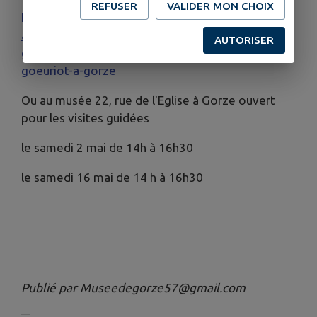
REFUSER
VALIDER MON CHOIX
https://www.helloasso.com/associations/ass-
animat-maison-histoire-terre-
AUTORISER
gorze/evenements/balade-contee-avec-kevin-
goeuriot-a-gorze
Ou au musée 22, rue de l'Eglise à Gorze ouvert
pour les visites guidées
le samedi 2 mai de 14h à 16h30
le samedi 16 mai de 14 h à 16h30
Publié par Museedegorze57@gmail.com