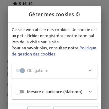
14h15-16h30
TARIFS
Gérer mes cookies 🍪
10€
5€ pour moins de 12 ans
ORGANISÉ PAR
Ce site web utilise des cookies. Un cookie est
Association pour l’Animation de la Maison de
un petit fichier enregistré sur votre terminal
l’Histoire de la « Terre de Gorze »
lors de la visite sur le site.
Pour en savoir plus, consultez notre
Politique
de gestion des cookies
.
L'historien, Kévin Gœuriot, écrivain et conteur,
nous emmènera en balade à Gorze le samedi 6
Obligatoire
juin 2026.
Rendez-vous à 14h15 devant l'Eglise
Mesure d'audience (Matomo)
Participation
uniquement
sur
réservation
S'inscrire sur le site :