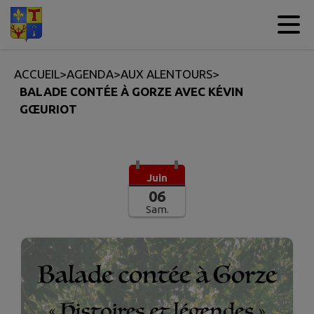
Contenu
Menu
Recherche
Pied de page
ACCUEIL
>
AGENDA
>
AUX ALENTOURS
>
BALADE CONTÉE À GORZE AVEC KÉVIN
GŒURIOT
Juin
06
Sam.