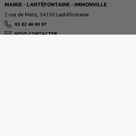
MAIRIE - LANTÉFONTAINE - IMMONVILLE
2 rue de Metz, 54150 Lantéfontaine
03 82 46 00 97
NOUS CONTACTER
M'Y RENDRE
www.intramuros.org/lantefontaine
Ouverture au public :
Lundi - Mardi - Jeudi - Vendredi de 08h45 à 11h45
La mairie est joignable toute la journée par mail :
mairie.lantefontaine@ornethd.fr