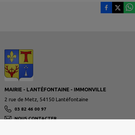
MAIRIE - LANTÉFONTAINE - IMMONVILLE
2 rue de Metz, 54150 Lantéfontaine
03 82 46 00 97
NOUS CONTACTER
M'Y RENDRE