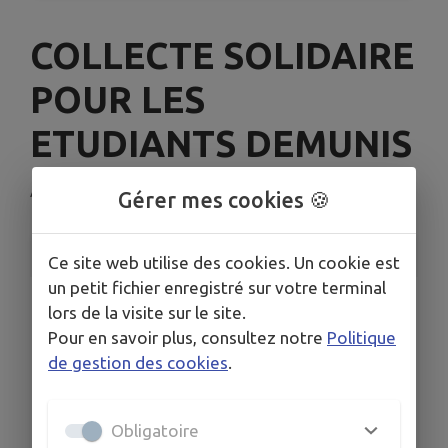
COLLECTE SOLIDAIRE
POUR LES
ETUDIANTS DEMUNIS
Ancy-Dornot
Gérer mes cookies 🍪
INFORMATIONS PRATIQUES
Ce site web utilise des cookies. Un cookie est
un petit fichier enregistré sur votre terminal
LIEU
lors de la visite sur le site.
Bibliothèque d'Ancy-Dornot
Pour en savoir plus, consultez notre
Politique
DATES
de gestion des cookies
.
Du mer. 26 nov. au dim. 14 déc.
HORAIRES
À 12h00
Obligatoire