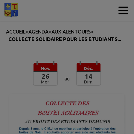
Contenu
Menu
Recherche
Pied de page
ACCUEIL
>
AGENDA
>
AUX ALENTOURS
>
COLLECTE SOLIDAIRE POUR LES ETUDIANTS...
Nov.
Déc.
26
14
au
Mer.
Dim.