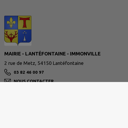
MAIRIE - LANTÉFONTAINE - IMMONVILLE
2 rue de Metz, 54150 Lantéfontaine
03 82 46 00 97
NOUS CONTACTER
M'Y RENDRE
www.intramuros.org/lantefontaine
Ouverture au public :