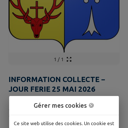
1
/
1
INFORMATION COLLECTE −
JOUR FERIE 25 MAI 2026​
REPORTEE AU 27 MAI
Gérer mes cookies 🍪
Publié le vendredi 22 mai 2026 - Lantéfontaine -
Immonville
Ce site web utilise des cookies. Un cookie est