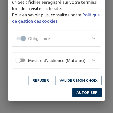
un petit fichier enregistré sur votre terminal
​ INFORMATION COLLECTE − JOUR FERIE 25 MAI
lors de la visite sur le site.
2026​
Pour en savoir plus, consultez notre
Politique
​ En raison du jour férié à venir, la tournée de
de gestion des cookies
.
collecte est modifiée.
Merci de sortir vos bacs, sacs ou fagots la veille au
Obligatoire
soir sur le trottoir.
Collecte du lundi 25 mai (férié – Lundi de
Pentecôte) reportée au mercredi 27 mai
Mesure d'audience (Matomo)
REFUSER
VALIDER MON CHOIX
AUTORISER