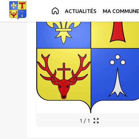
Contenu
Menu
Recherche
Pied de page
ACTUALITÉS
MA COMMUN
1
/
1