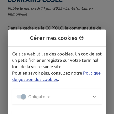
Publié le mercredi 11 juin 2025 - Lantéfontaine -
Immonville
Dans le cadre de la COP'OLC, la communauté de
communes Orne Lorraine Confluences lance
Gérer mes cookies 🍪
l’
Opération Vergers Lorrains
: bénéficiez de
50 % de réduction
sur l’achat d’un arbre fruitier
demi-tige local et biologique (cerisier, pommier,
Ce site web utilise des cookies. Un cookie est
prunier, mirabellier ou noyer).
un petit fichier enregistré sur votre terminal
lors de la visite sur le site.
Informations pratiques :
Pour en savoir plus, consultez notre
Politique
de gestion des cookies
.
Prix :
32,50 € l’arbre (au lieu de 65 €)
Commandes :
au siège d'OLC à
Auboué
Obligatoire
Paiement :
chèque, espèces ou virement (CB
non acceptée)