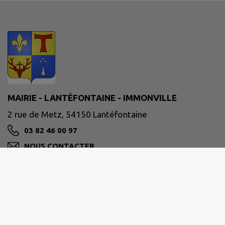
MAIRIE - LANTÉFONTAINE - IMMONVILLE
2 rue de Metz, 54150 Lantéfontaine
03 82 46 00 97
NOUS CONTACTER
M'Y RENDRE
www.intramuros.org/lantefontaine
Ouverture au public :